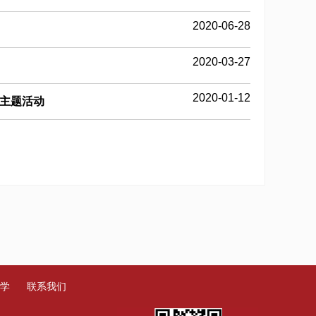
2020-06-28
2020-03-27
2020-01-12
”主题活动
学
联系我们