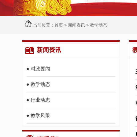
当前位置：
首页
>
新闻资讯
>
教学动态
新闻资讯
● 时政要闻
● 教学动态
● 行业动态
● 教学风采