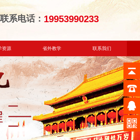
联系电话：
19953990233
学资源
省外教学
联系我们