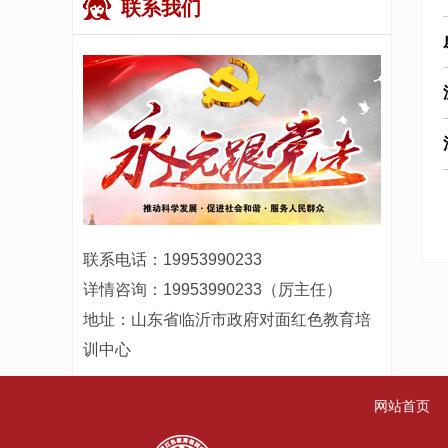
联系我们
联系电话：19953990233
详情咨询：19953990233（厉主任）
地址：山东省临沂市政府对面红色教育培
训中心
网站首页