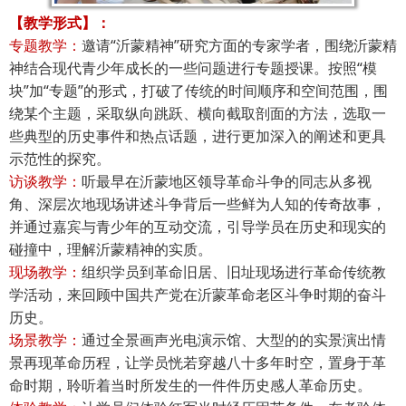
【教学形式】：
专题教学：
邀请“沂蒙精神”研究方面的专家学者，围绕沂蒙精
神结合现代青少年成长的一些问题进行专题授课。按照“模
块”加“专题”的形式，打破了传统的时间顺序和空间范围，围
绕某个主题，采取纵向跳跃、横向截取剖面的方法，选取一
些典型的历史事件和热点话题，进行更加深入的阐述和更具
示范性的探究。
访谈教学：
听最早在沂蒙地区领导革命斗争的同志从多视
角、深层次地现场讲述斗争背后一些鲜为人知的传奇故事，
并通过嘉宾与青少年的互动交流，引导学员在历史和现实的
碰撞中，理解沂蒙精神的实质。
现场教学：
组织学员到革命旧居、旧址现场进行革命传统教
学活动，来回顾中国共产党在沂蒙革命老区斗争时期的奋斗
历史。
场景教学：
通过全景画声光电演示馆、大型的的实景演出情
景再现革命历程，让学员恍若穿越八十多年时空，置身于革
命时期，聆听着当时所发生的一件件历史感人革命历史。